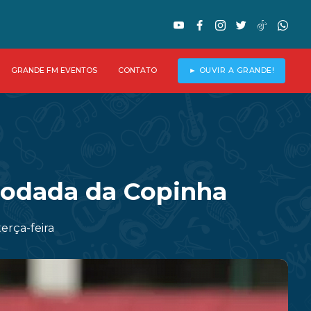
GRANDE FM EVENTOS
CONTATO
► OUVIR A GRANDE!
rodada da Copinha
erça-feira