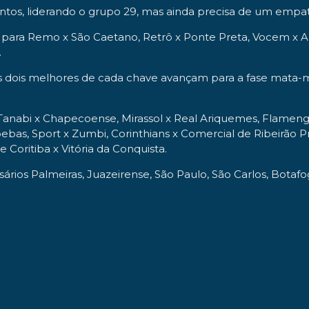
tos, liderando o grupo 29, mas ainda precisa de um empate 
e para Remo x São Caetano, Retrô x Ponte Preta, Vocem x A
.
 dois melhores de cada chave avançam para a fase mata-ma
Tanabi x Chapecoense, Mirassol x Real Ariquemes, Flamengo x
ebas, Sport x Zumbi, Corinthians x Comercial de Ribeirão Pre
Coritiba x Vitória da Conquista.
ários Palmeiras, Juazeirense, São Paulo, São Carlos, Botafo