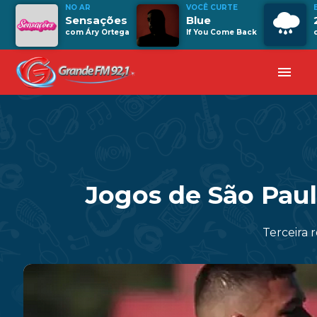
NO AR
VOCÊ CURTE
Sensações
Blue
com Áry Ortega
If You Come Back
menu
Jogos de São Pau
Terceira 