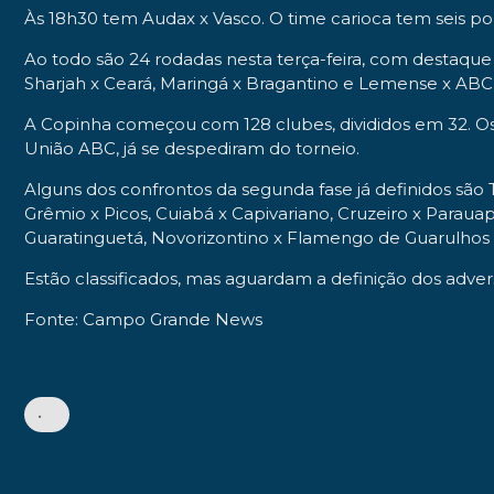
Às 18h30 tem Audax x Vasco. O time carioca tem seis pon
Ao todo são 24 rodadas nesta terça-feira, com destaqu
Sharjah x Ceará, Maringá x Bragantino e Lemense x ABC
A Copinha começou com 128 clubes, divididos em 32. Os
União ABC, já se despediram do torneio.
Alguns dos confrontos da segunda fase já definidos são 
Grêmio x Picos, Cuiabá x Capivariano, Cruzeiro x Parauap
Guaratinguetá, Novorizontino x Flamengo de Guarulhos e 
Estão classificados, mas aguardam a definição dos advers
Fonte: Campo Grande News
•