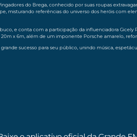
Vingadores do Brega, conhecido por suas roupas extravagan
ipe, misturando referências do universo dos heróis com el
uco, e conta com a participação da influenciadora Gicely R
e 20m x 6m, além de um imponente Porsche amarelo, reforç
ande sucesso para seu público, unindo música, espetáculo
Baixe o aplicativo oficial da Grande F