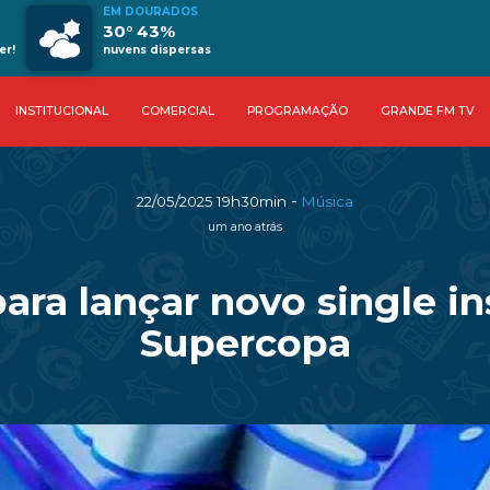
EM DOURADOS
30° 43%
er!
nuvens dispersas
INSTITUCIONAL
COMERCIAL
PROGRAMAÇÃO
GRANDE FM TV
-
22/05/2025 19h30min
Música
um ano atrás
ara lançar novo single 
Supercopa