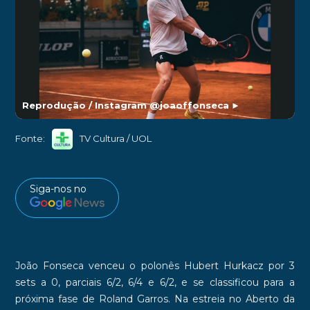
Reprodução / Instagram @joaoffonseca
►
Fonte:
TV Cultura / UOL
Siga-nos no
João Fonseca
venceu o polonês
Hubert Hurkacz
por
3
sets a 0
, parciais 6/2, 6/4 e 6/2, e se classificou para a
próxima fase de
Roland
Garros
. Na estreia no Aberto da