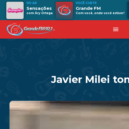
NO AR
VOCÊ CURTE
Sensações
Grande FM
com Áry Ortega
Com você, onde você estiver!
menu
Javier Milei t