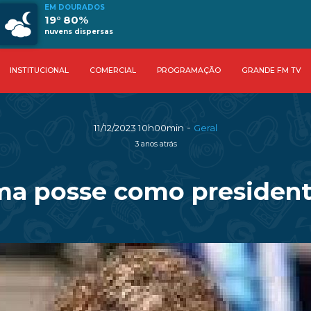
EM DOURADOS
19° 80%
nuvens dispersas
INSTITUCIONAL
COMERCIAL
PROGRAMAÇÃO
GRANDE FM TV
-
11/12/2023 10h00min
Geral
3 anos atrás
oma posse como presiden