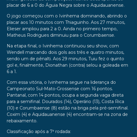
placar de 6 a 0 do Águia Negra sobre o Aquidauanense.
O jogo começou com o Ivinhema dominando, abrindo o
placar aos 10 minutos com Thiaguinho. Aos 27 minutos,
Elieser ampliou para 2 a 0. Ainda no primeiro tempo,
Matheus Rodrigues diminuiu para o Corumbaense.
Na etapa final, o Ivinhema continuou seu show, com
Wendell marcando dois gols aos três e quatro minutos,
sendo um de pênalti. Aos 29 minutos, Tuiu fez o quinto
gol e, finalmente, Dionathan (contra) selou a goleada em
6 a 1.
Com essa vitória, o Ivinhema segue na liderança do
Campeonato Sul-Mato-Grossense com 16 pontos.
Pantanal, com 14 pontos, ocupa a segunda vaga direta
para a semifinal. Dourados (14), Operário (13), Costa Rica
(10) e Corumbaense (8) estão na briga pela pré-semifinal.
Coxim (4) e Aquidauanense (4) encontram-se na zona de
rebaixamento.
Classificação após a 7ª rodada: