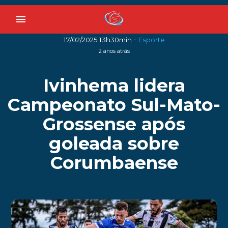
menu
-
17/02/2025 13h30min
Esporte
2 anos atrás
Ivinhema lidera
Campeonato Sul-Mato-
Grossense após
goleada sobre
Corumbaense