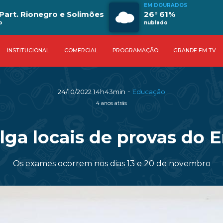
EM DOURADOS
Part. Rionegro e Solimões
26° 61%
o
nublado
INSTITUCIONAL
COMERCIAL
PROGRAMAÇÃO
GRANDE FM TV
-
24/10/2022 14h43min
Educação
4 anos atrás
lga locais de provas do
Os exames ocorrem nos dias 13 e 20 de novembro