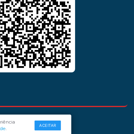
riência
ACEITAR
ade
.