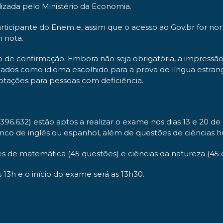
zada pelo Ministério da Economia.
rticipante do Enem e, assim que o acesso ao Gov.br for nor
m nota.
tão de confirmação. Embora não seja obrigatória, a impre
ados como idioma escolhido para a prova de língua estrange
tações para pessoas com deficiência.
96.632) estão aptos a realizar o exame nos dias 13 e 20 d
nco de inglês ou espanhol, além de questões de ciências h
ões de matemática (45 questões) e ciências da natureza (45 
 13h e o início do exame será as 13h30.