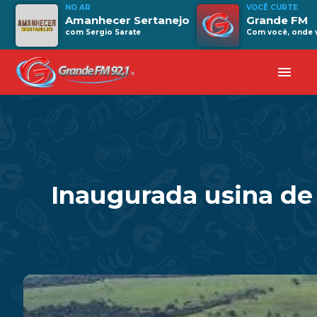
NO AR
VOCÊ CURTE
Amanhecer Sertanejo
Grande FM
com Sergio Sarate
Com você, onde v
menu
Inaugurada usina de