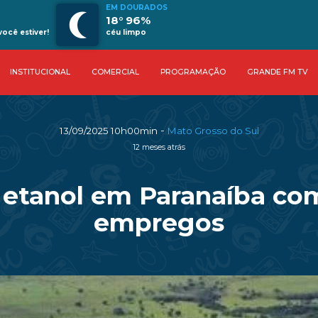
EM DOURADOS
18° 96%
ocê estiver!
céu limpo
INSTITUCIONAL
COMERCIAL
PROGRAMAÇÃO
GRANDE FM TV
-
13/09/2025 10h00min
Mato Grosso do Sul
12 meses atrás
 etanol em Paranaíba com
empregos