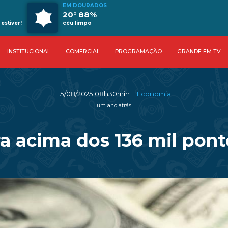
EM DOURADOS
20° 88%
estiver!
céu limpo
INSTITUCIONAL
COMERCIAL
PROGRAMAÇÃO
GRANDE FM TV
-
15/08/2025 08h30min
Economia
um ano atrás
ra acima dos 136 mil po