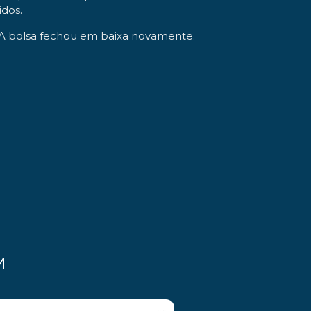
nidos.
s. A bolsa fechou em baixa novamente.
M