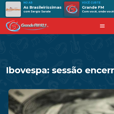
NO AR
VOCÊ CURTE
As Brasileiríssimas
Grande FM
com Sergio Sarate
Com você, onde você 
menu
Ibovespa: sessão encer