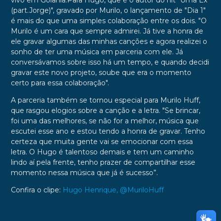
vivo em Goiânia.Para Hugo, que é o autor do hit "Uma Ex
(part.Jorge)", gravado por Murilo, o lançamento de "Dia 1"
é mais do que uma simples colaboração entre os dois. "O
Murilo é um cara que sempre admirei. Já tive a honra de
ele gravar algumas das minhas canções e agora realizei o
sonho de ter uma música em parceria com ele. Já
conversávamos sobre isso há um tempo, e quando decidi
gravar este novo projeto, soube que era o momento
certo para essa colaboração".
A parceria também se tornou especial para
Murilo Huff
,
que rasgou elogios sobre a canção e a letra. "Se brincar,
foi uma das melhores, se não for a melhor, música que
escutei esse ano e estou tendo a honra de gravar. Tenho
certeza que muita gente vai se emocionar com essa
letra. O Hugo é talentoso demais e tem um caminho
lindo aí pela frente, tenho prazer de compartilhar esse
momento nessa música que já é sucesso”.
Confira o clipe:
Hugo Henrique, @MuriloHuff