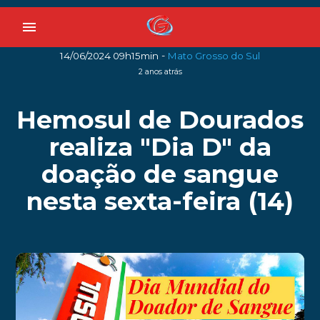
menu
-
14/06/2024 09h15min
Mato Grosso do Sul
2 anos atrás
Hemosul de Dourados
realiza "Dia D" da
doação de sangue
nesta sexta-feira (14)