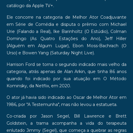
catálogo da Apple TV+.
Ele concorre na categoria de
Melhor Ator Coadjuvante
em Série de Comédia
e disputa o prêmio com Michael
Urie (Falando a Real), Ike Barinholtz (O Estúdio), Colman
Domingo (As Quatro Estações do Ano), Jeff Hiller
(Alguém em Algum Lugar), Ebon Moss-Bachrach (O
Urso) e Bowen Yang (Saturday Night Live).
Harrison Ford se torna
o segundo indicado mais velho da
categoria
, atrás apenas de
Alan Arkin
, que tinha 86 anos
quando foi indicado por sua atuação em O Método
Kominsky, da Netflix, em 2020.
O ator já havia sido indicado ao
Oscar de Melhor Ator em
1986
, por "A Testemunha", mas não levou a estatueta.
Co-criada por
Jason Segel
,
Bill Lawrence
e
Brett
Goldstein
, a trama acompanha a vida do terapeuta
enlutado Jimmy (Segel), que começa a quebrar as regras