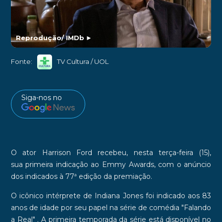
Reprodução/ IMDb
►
Fonte:
TV Cultura / UOL
Siga-nos no
O ator
Harrison Ford
recebeu, nesta terça-feira (15),
sua
primeira indicação ao Emmy Awards
, com o anúncio
dos indicados à 77ª edição da premiação.
O icônico intérprete de Indiana Jones foi indicado aos
83
anos de idade
por seu papel na série de comédia
"Falando
a Real"
. A primeira temporada da série está disponível no