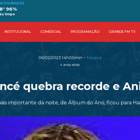
M DOURADOS
8° 96%
éu limpo
INSTITUCIONAL
COMERCIAL
PROGRAMAÇÃO
GRANDE FM TV
-
06/02/2023 14h00min
Música
4 anos atrás
cé quebra recorde e Ani
ais importante da noite, de Álbum do Ano, ficou para Har