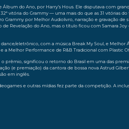
, de Álbum do Ano, por Harry’s Hous. Ele disputava com g
32ª vitória do Grammy — uma mais do que as 31 vitórias do 
eiro Grammy por Melhor Audiolivro, narração e gravação de 
io de Revelação do Ano, mas o título ficou com Samara Jo
dance/eletrônico, com a música Break My Soul, e Melhor 
e a Melhor Performance de R&B Tradicional com Plastic Of
do o prêmio, significou o retorno do Brasil em uma das pre
cação (e premiação) da cantora de bossa nova Astrud Gilbert
ão em inglês.
ideogames e outras mídias fez parte da competição. A inclu