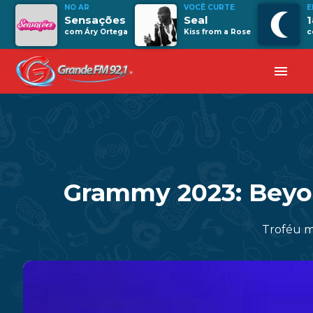
NO AR
VOCÊ CURTE
E
Sensações
Seal
1
com Áry Ortega
Kiss from a Rose
c
menu
Grammy 2023: Beyon
Troféu m