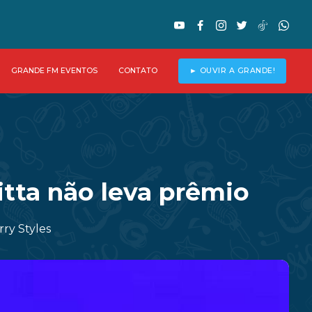
GRANDE FM EVENTOS
CONTATO
► OUVIR A GRANDE!
tta não leva prêmio
ry Styles