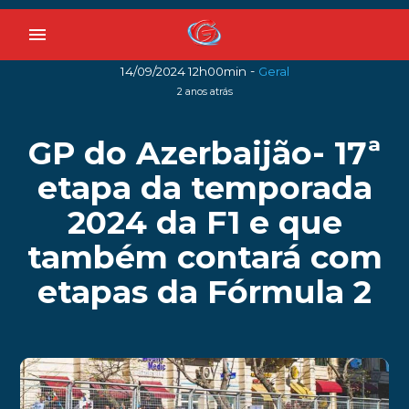
menu
-
14/09/2024 12h00min
Geral
2 anos atrás
GP do Azerbaijão- 17ª
etapa da temporada
2024 da F1 e que
também contará com
etapas da Fórmula 2