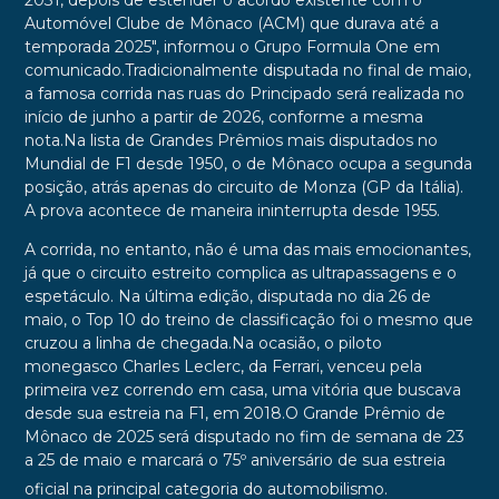
2031, depois de estender o acordo existente com o
Automóvel Clube de Mônaco (ACM) que durava até a
temporada 2025", informou o Grupo Formula One em
comunicado.Tradicionalmente disputada no final de maio,
a famosa corrida nas ruas do Principado será realizada no
início de junho a partir de 2026, conforme a mesma
nota.Na lista de Grandes Prêmios mais disputados no
Mundial de F1 desde 1950, o de Mônaco ocupa a segunda
posição, atrás apenas do circuito de Monza (GP da Itália).
A prova acontece de maneira ininterrupta desde 1955.
A corrida, no entanto, não é uma das mais emocionantes,
já que o circuito estreito complica as ultrapassagens e o
espetáculo. Na última edição, disputada no dia 26 de
maio, o Top 10 do treino de classificação foi o mesmo que
cruzou a linha de chegada.Na ocasião, o piloto
monegasco Charles Leclerc, da Ferrari, venceu pela
primeira vez correndo em casa, uma vitória que buscava
desde sua estreia na F1, em 2018.O Grande Prêmio de
Mônaco de 2025 será disputado no fim de semana de 23
a 25 de maio e marcará o 75º aniversário de sua estreia
oficial na principal categoria do automobilismo.