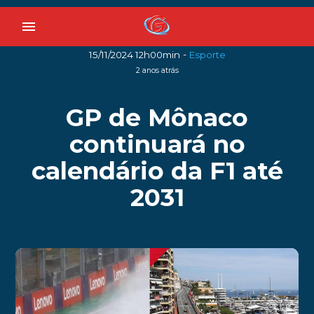
menu
-
15/11/2024 12h00min
Esporte
2 anos atrás
GP de Mônaco
continuará no
calendário da F1 até
2031