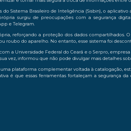
rnizar e tornar mais segura a troca de informações entre ó
do Sistema Brasileiro de Inteligência (Sisbin), o aplicativo
própria surgiu de preocupações com a segurança digita
App e Telegram.
ópria, reforçando a proteção dos dados compartilhados. O
u roubo do aparelho. No entanto, esse sistema foi descon
om a Universidade Federal do Ceará e o Serpro, empresa est
or sua vez, informou que não pode divulgar mais detalhes s
uma plataforma complementar voltada à catalogação, es
tativa é que essas ferramentas fortaleçam a segurança 