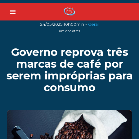
menu
-
24/05/2025 10h00min
Geral
um ano atrás
Governo reprova três
marcas de café por
serem impróprias para
consumo