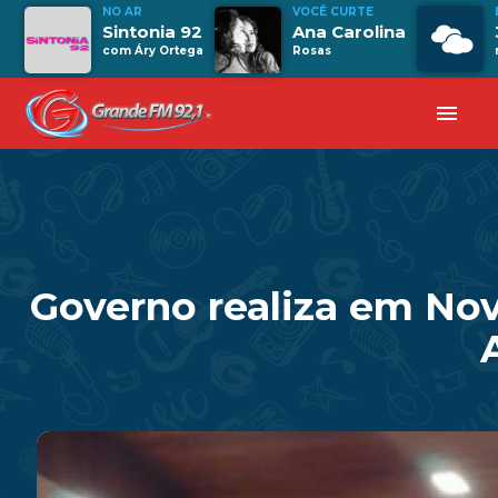
NO AR
VOCÊ CURTE
Sintonia 92
Ana Carolina
com Áry Ortega
Rosas
menu
Governo realiza em Nov