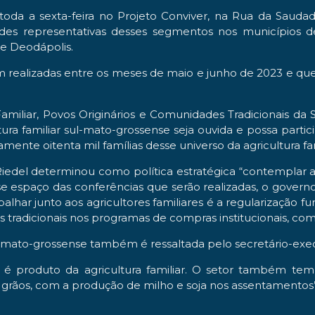
a sexta-feira no Projeto Conviver, na Rua da Saudade, 12
ades representativas desses segmentos nos municípios d
 e Deodápolis.
m realizadas entre os meses de maio e junho de 2023 e que
amiliar, Povos Originários e Comunidades Tradicionais d
a familiar sul-mato-grossense seja ouvida e possa partic
nte oitenta mil famílias desse universo da agricultura fa
del determinou como política estratégica “contemplar a 
espaço das conferências que serão realizadas, o governo v
har junto aos agricultores familiares é a regularização fu
es tradicionais nos programas de compras institucionais, c
sul-mato-grossense também é ressaltada pelo secretário-ex
 é produto da agricultura familiar. O setor também tem
grãos, com a produção de milho e soja nos assentamentos”