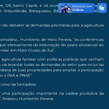
6, bairro Capilé, e irá reunir agricultores familiares,
e Anaurilândia, Bataguassu, Bataiporã, Ivinhema, Novo
 vão debater as demandas prioritárias para a agricultura
a Semadesc, Humberto de Melo Pereira, “as conferências
ipar efetivamente da elaboração do plano plurianual do
miliar em Mato Grosso do Sul”.
agricultura familiar com políticas públicas que venham
ai levantar todas as demandas do setor para incluí-las
ndiária de suas propriedades para ampliar a participação
omo o PAA e PNAE”.
ecutivo da Semadesc.
 uma participação importante na cadeia produtiva da
, finalizou Humberto Pereira.