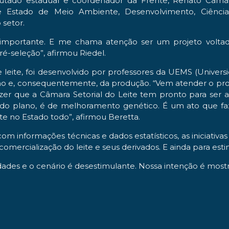
utado estadual e coordenador da Frente, Renato Câmar
 Estado de Meio Ambiente, Desenvolvimento, Ciência, 
 setor.
importante. E me chama atenção ser um projeto volta
ré-seleção”, afirmou Riedel.
leite, foi desenvolvido por professores da UEMS (Unive
nho e, consequentemente, da produção. “Vem atender o prob
izer que a Câmara Setorial do Leite tem pronto para ser 
vos do plano, é de melhoramento genético. É um ato que
te no Estado todo”, afirmou Beretta.
com informações técnicas e dados estatísticos, as iniciativa
comercialização do leite e seus derivados. E ainda para esti
dades e o cenário é desestimulante. Nossa intenção é mos