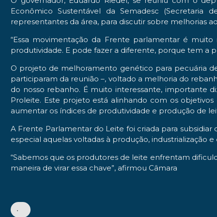
O governador, Eduardo Riedel, se reuniu com o dep
Econômico Sustentável da Semadesc (Secretaria de
representantes da área, para discutir sobre melhorias ao
“Essa movimentação da Frente parlamentar é muito 
produtividade. E pode fazer a diferente, porque tem a p
O projeto de melhoramento genético para pecuária de 
participaram da reunião –, voltado a melhoria do reba
do nosso rebanho. É muito interessante, importante d
Proleite. Este projeto está alinhando com os objeti
aumentar os índices de produtividade e produção de lei
A Frente Parlamentar do Leite foi criada para subsidiar 
especial aquelas voltadas à produção, industrialização e 
“Sabemos que os produtores de leite enfrentam dificul
maneira de virar essa chave”, afirmou Câmara
•