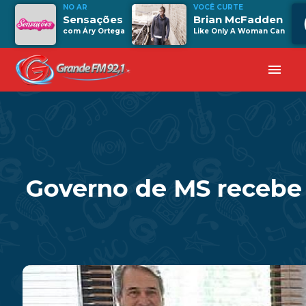
NO AR
VOCÊ CURTE
Sensações
Brian McFadden
com Áry Ortega
Like Only A Woman Can
menu
Governo de MS recebe 