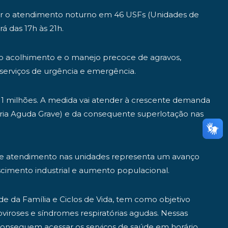
pliar o atendimento noturno em 46 USFs (Unidades de
 das 17h às 21h.
 o acolhimento e o manejo precoce de agravos,
serviços de urgência e emergência.
11 milhões. A medida vai atender à crescente demanda
ória Aguda Grave) e da consequente superlotação nas
o de atendimento nas unidades representa um avanço
escimento industrial e aumento populacional.
e da Família e Ciclos de Vida, tem como objetivo
viroses e síndromes respiratórias agudas. Nessas
o conseguem acessar os serviços de saúde em horário