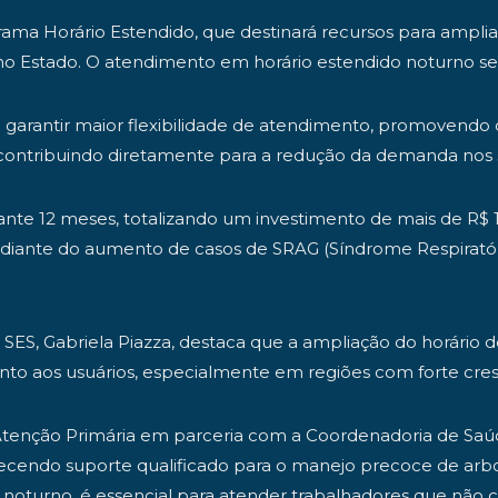
rograma Horário Estendido, que destinará recursos para am
o Estado. O atendimento em horário estendido noturno será
 garantir maior flexibilidade de atendimento, promovendo
e contribuindo diretamente para a redução da demanda nos 
nte 12 meses, totalizando um investimento de mais de R$ 
ora diante do aumento de casos de SRAG (Síndrome Respirat
a SES, Gabriela Piazza, destaca que a ampliação do horári
mento aos usuários, especialmente em regiões com forte cr
e Atenção Primária em parceria com a Coordenadoria de Saúd
erecendo suporte qualificado para o manejo precoce de arbo
odo noturno, é essencial para atender trabalhadores que nã