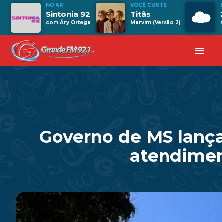
NO AR
VOCÊ CURTE
Sintonia 92
Titãs
com Áry Ortega
Marvim (Versão 2)
menu
Governo de MS lança
atendimen