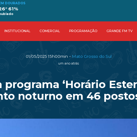
EM DOURADOS
26° 61%
nublado
INSTITUCIONAL
COMERCIAL
PROGRAMAÇÃO
GRANDE FM TV
-
01/05/2025 15h00min
Mato Grosso do Sul
um ano atrás
 programa ‘Horário Esten
to noturno em 46 posto