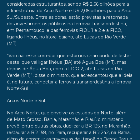
consideradas estruturantes, sendo R$ 2,66 bilhões para a
infraestrutura do Arco Norte e R$ 2,05 bilhões para o Arco
Sul/Sudeste. Entre as obras, estão previstas a retomada
dos investimentos públicos na ferrovia Transnordestina,
em Pernambuco, e das ferrovias FIOL 1 e 2 e a FICO,
ligando Ilhéus, no litoral baiano, até Lucas do Rio Verde
(MT).
“Vai criar esse corredor que estamos chamando de leste-
oeste, que vai ligar Ilhéus (BA) até Agua Boa (MT), mas
depois de Água Boa, com a FICO 2, até Lucas do Rio
Verde (MT)”, disse o ministro, que acrescentou que a ideia
é, no futuro, conectar a ferrovia transnordestina a ferrovia
Norte-Sul
Arcos Norte e Sul
No Arco Norte, que envolve os estados do Norte, além
de Mato Grosso, Bahia, Maranhão e Piauí, o ministério
prevê, entre outras obras, duplicar a BR 135, no Maranhão,
restaurar a BR 158, no Pará, recuperar a BR 242, na Bahia,
além de construir as travessias de Itapoã do Oeste, Jaru e