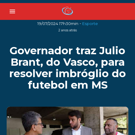
menu
-
19/07/2024 17h30min
Esporte
2 anos atrás
Governador traz Julio
Brant, do Vasco, para
resolver imbróglio do
futebol em MS