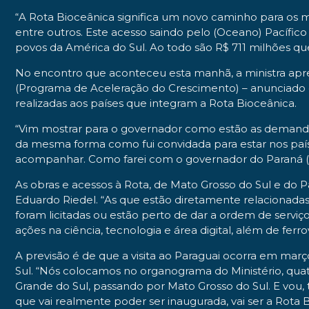
“A Rota Bioceânica significa um novo caminho para os me
entre outros. Este acesso saindo pelo (Oceano) Pacífic
povos da América do Sul. Ao todo são R$ 711 milhões que 
No encontro que aconteceu esta manhã, a ministra apres
(Programa de Aceleração do Crescimento) – anunciado 
realizadas aos países que integram a Rota Bioceânica.
“Vim mostrar para o governador como estão as demanda
da mesma forma como fui convidada para estar nos país
acompanhar. Como farei com o governador do Paraná (Car
As obras e acessos à Rota, de Mato Grosso do Sul e d
Eduardo Riedel. “As que estão diretamente relacionadas
foram licitadas ou estão perto de dar a ordem de serviç
ações na ciência, tecnologia e área digital, além de ferro
A previsão é de que a visita ao Paraguai ocorra em mar
Sul. “Nós colocamos no organograma do Ministério, qua
Grande do Sul, passando por Mato Grosso do Sul. E vou, 
que vai realmente poder ser inaugurada, vai ser a Rota Bi