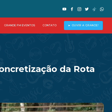
GRANDE FM EVENTOS
CONTATO
► OUVIR A GRANDE!
oncretização da Rota