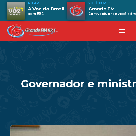
NO AR
VOCÊ CURTE
A Voz do Brasil
Grande FM
com EBC
Com você, onde você estive
menu
Governador e minist