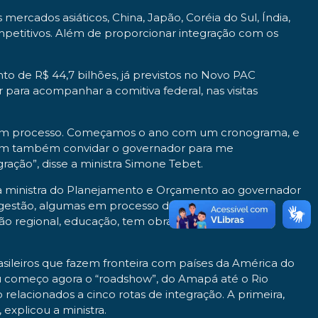
ercados asiáticos, China, Japão, Coréia do Sul, Índia,
ompetitivos. Além de proporcionar integração com os
o de R$ 44,7 bilhões, já previstos no Novo PAC
ra acompanhar a comitiva federal, nas visitas
os em processo. Começamos o ano com um cronograma, e
, vim também convidar o governador para me
ação”, disse a ministra Simone Tebet.
la ministra do Planejamento e Orçamento ao governador
estão, algumas em processo de licitação, outras já
ção regional, educação, tem obras na área da saúde,
asileiros que fazem fronteira com países da América do
Eu começo agora o “roadshow”, do Amapá até o Rio
relacionados a cinco rotas de integração. A primeira,
 explicou a ministra.