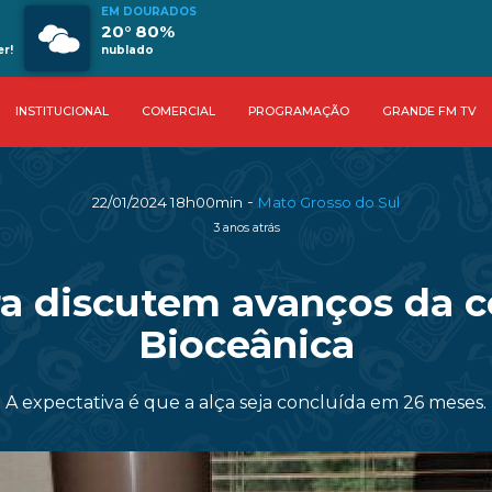
EM DOURADOS
20° 80%
r!
nublado
INSTITUCIONAL
COMERCIAL
PROGRAMAÇÃO
GRANDE FM TV
-
22/01/2024 18h00min
Mato Grosso do Sul
3 anos atrás
ra discutem avanços da c
Bioceânica
A expectativa é que a alça seja concluída em 26 meses.