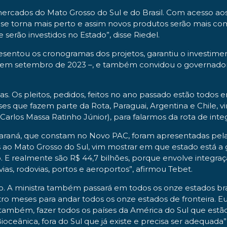
rcados do Mato Grosso do Sul e do Brasil. Com acesso aos m
o se torna mais perto e assim novos produtos serão mais c
serão investidos no Estado”, disse Riedel.
entou os cronogramas dos projetos, garantiu o investiment
em setembro de 2023 –, e também convidou o governador pa
s. Os pleitos, pedidos, feitos no ano passado estão tod
es que fazem parte da Rota, Paraguai, Argentina e Chile
los Massa Ratinho Júnior), para falarmos da rota de integr
o Paraná, que constam no Novo PAC, foram apresentadas pe
 ao Mato Grosso do Sul, vim mostrar em que estado está a g
o. E realmente são R$ 44,7 bilhões, porque envolve integra
vias, rodovias, portos e aeroportos”, afirmou Tebet.
ço. A ministra também passará em todos os onze estados br
tro meses para andar todos os onze estados de fronteira. 
também, fazer todos os países da América do Sul que estão 
oceânica, fora do Sul que já existe e precisa ser adequada”,