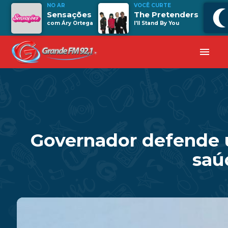
NO AR
VOCÊ CURTE
Sensações
The Pretenders
com Áry Ortega
I'll Stand By You
menu
Governador defende u
saú