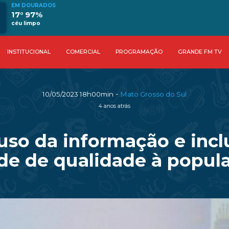
EM DOURADOS
17° 97%
céu limpo
INSTITUCIONAL
COMERCIAL
PROGRAMAÇÃO
GRANDE FM TV
-
10/05/2023 18h00min
Mato Grosso do Sul
4 anos atrás
so da informação e inclus
de de qualidade à popul