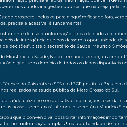
 informação precisa e rápida. Informação que vem de forma 
querermos conduzir a gestão pública, que não seja pela incl
tado próspero, inclusivo para ninguém ficar de fora, verd
da, precisa e acessível é fundamental”.
 justamente do uso da informação, troca de dados e conhe
 painéis de inteligência que nos dessem a oportunidade de
de decisões”, disse o secretário de Saúde, Maurício Simões
o Ministério da Saúde, Nésio Fernandes reforçou a importân
ação digital, sem domínio de todos os dados disponíveis no
écnica do País entre a SES e o IBGE (Instituto Brasileiro de
alhos realizados na saúde pública de Mato Grosso do Sul.
e saúde utilize no seu aplicativo informações reais da ins
re as nossas secretarias”, afirmou o secretário Maurício Sim
acou que o convênio vai possibilitar informações importan
para ter uma informação ampla. Uma oportunidade de ter i