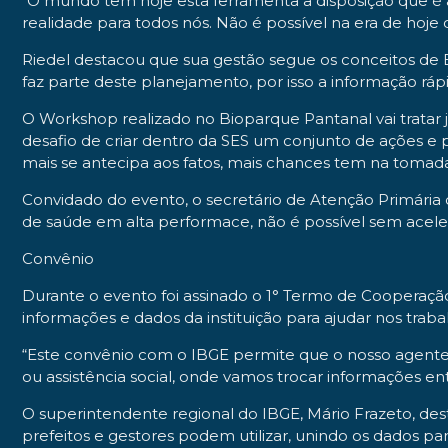
“O mundo tem hoje esta ferramenta a disposição que é a
realidade para todos nós. Não é possível na era de hoje 
Riedel destacou que sua gestão segue os conceitos de Es
faz parte deste planejamento, por isso a informação rápi
O Workshop realizado no Bioparque Pantanal vai tratar
desafio de criar dentro da SES um conjunto de ações e
mais se antecipa aos fatos, mais chances tem na tomada 
Convidado do evento, o secretário de Atenção Primária d
de saúde em alta performace, não é possível sem aceler
Convênio
Durante o evento foi assinado o 1° Termo de Cooperação T
informações e dados da instituição para ajudar nos trab
“Este convênio com o IBGE permite que o nosso agente d
ou assistência social, onde vamos trocar informações ent
O superintendente regional do IBGE, Mário Frazeto, dest
prefeitos e gestores podem utilizar, unindo os dados 