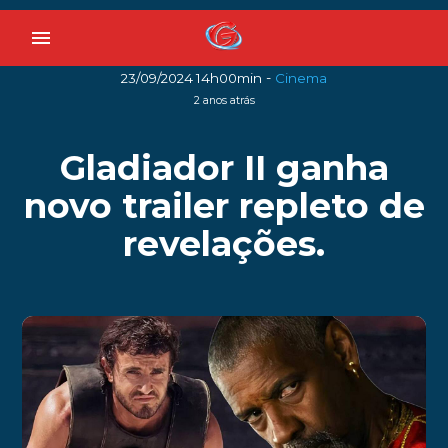
menu
-
23/09/2024 14h00min
Cinema
2 anos atrás
Gladiador II ganha
novo trailer repleto de
revelações.