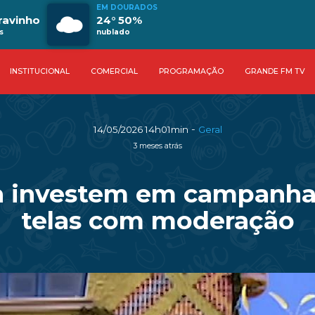
EM DOURADOS
ravinho
24° 50%
s
nublado
INSTITUCIONAL
COMERCIAL
PROGRAMAÇÃO
GRANDE FM TV
-
14/05/2026 14h01min
Geral
3 meses atrás
a investem em campanha
telas com moderação