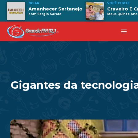
NO AR
VOCÊ CURTE
Amanhecer Sertanejo
Craveiro E C
com Sergio Sarate
Meus Quinze Ano
menu
Gigantes da tecnologi