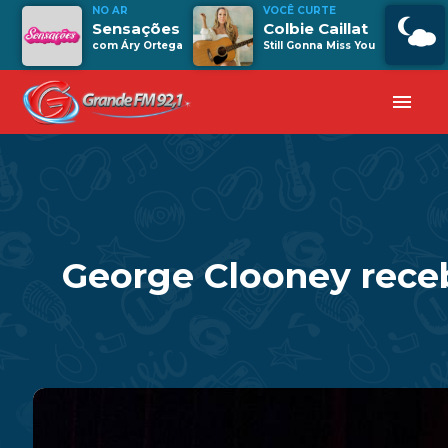
NO AR
VOCÊ CURTE
Sensações
Colbie Caillat
com Áry Ortega
Still Gonna Miss You
menu
George Clooney receb