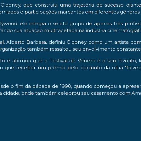
e Clooney, que construiu uma trajetória de sucesso dia
emiados e participações marcantes em diferentes gêneros a
lywood: ele integra o seleto grupo de apenas três profissi
rando sua atuação multifacetada na indústria cinematográfi
val, Alberto Barbera, definiu Clooney como um artista com
organização também ressaltou seu envolvimento constante 
e afirmou que o Festival de Veneza é o seu favorito, 
que receber um prêmio pelo conjunto da obra "talvez si
desde o fim da década de 1990, quando começou a apresen
m a cidade, onde também celebrou seu casamento com Ama