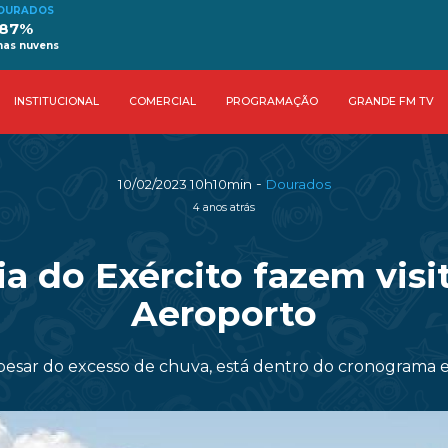
OURADOS
 87%
as nuvens
INSTITUCIONAL
COMERCIAL
PROGRAMAÇÃO
GRANDE FM TV
-
10/02/2023 10h10min
Dourados
4 anos atrás
a do Exército fazem visi
Aeroporto
sar do excesso de chuva, está dentro do cronograma est