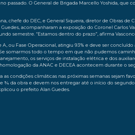
o ano passado. O General de Brigada Marcello Yoshida, que
na, chefe do DEC, e General Siqueira, diretor de Obras de C
lan Guedes, acompanharam a exposição do Coronel Carlos V
ndo semestre. “Estamos dentro do prazo”, afirma Vasconce
A, ou Fase Operacional, atingiu 93% e deve ser concluído a
. Se somarmos todo o tempo em que não pudemos caminhar
ejamento, os serviços de instalação elétrica e dos auxilia
o de homologação da ANAC e DECEA acontecem durante o s
gora as condições climáticas nas próximas semanas sejam fav
ase ¾ da obra e devem nos entregar até o início do segun
plicou o prefeito Alan Guedes.