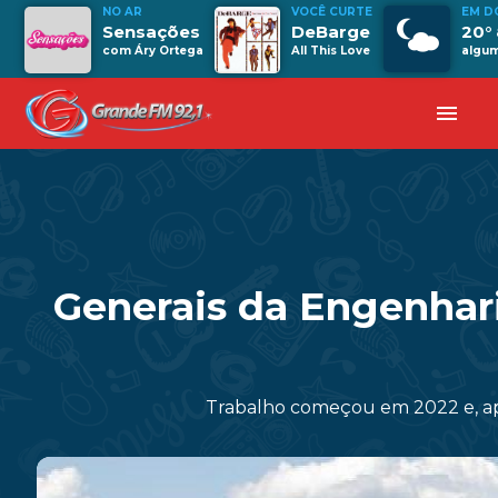
NO AR
VOCÊ CURTE
EM D
Sensações
DeBarge
20°
com Áry Ortega
All This Love
algum
menu
Generais da Engenhari
Trabalho começou em 2022 e, ape