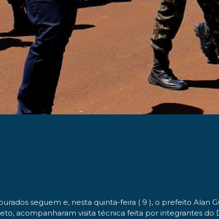
ados seguem e, nesta quinta-feira ( 9 ), o prefeito Alan G
 Neto, acompanharam visita técnica feita por integrantes 