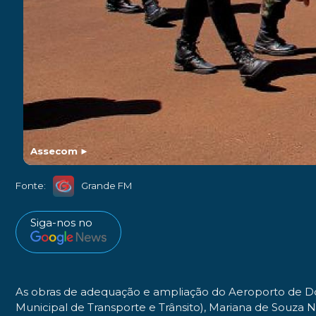
Assecom
►
Fonte:
Grande FM
Siga-nos no
As obras de adequação e ampliação do Aeroporto de Dour
Municipal de Transporte e Trânsito), Mariana de Souza