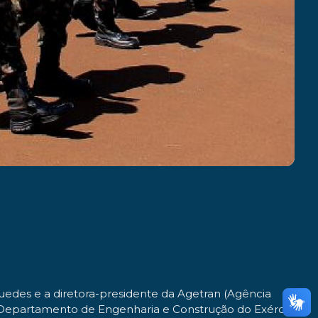
uedes e a diretora-presidente da Agetran (Agência
do Departamento de Engenharia e Construção do Exército