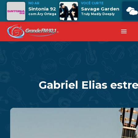
NO AR
VOCÊ CURTE
Sintonia 92
Savage Garden
com Áry Ortega
Truly Madly Deeply
menu
Gabriel Elias est