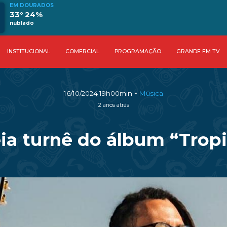
EM DOURADOS
33° 24%
nublado
INSTITUCIONAL
COMERCIAL
PROGRAMAÇÃO
GRANDE FM TV
-
16/10/2024 19h00min
Música
2 anos atrás
reia turnê do álbum “Trop