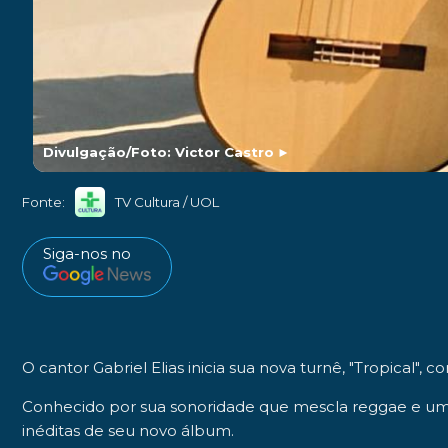
Divulgação/Foto: Victor Castro
►
Fonte:
TV Cultura / UOL
Siga-nos no
O cantor
Gabriel Elias
inicia sua nova turnê, "
Tropical
", 
Conhecido por sua sonoridade que mescla reggae e uma 
inéditas de seu novo álbum.