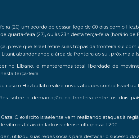
feira (26) um acordo de cessar-fogo de
60 dias
com o
Hezb
 quarta-feira (27), ou às 23h desta terça-feira (horário de Br
nça
, prevê que Israel retire suas tropas da fronteira sul c
 Litani
, abandonando a área da fronteira ao sul, próxima a Is
[ ]
cer no Líbano, e manteremos total liberdade de movim
esta terça-feira.
so o Hezbollah realize novos ataques contra Israel ou tent
ões sobre a demarcação da fronteira entre os dois paí
 Gaza
. O exército israelense vem realizando ataques à reg
vítimas fatais do lado israelense ultrapassa 1.200.
en, utilizou suas redes sociais para destacar o sucesso do 