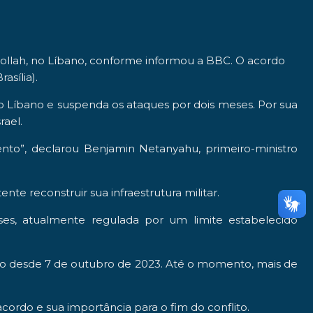
ollah
, no
Líbano
, conforme informou a BBC. O acordo
asília).
om o Líbano e suspenda os ataques por
dois
meses
. Por sua
rael.
ento”
, declarou
Benjamin Netanyahu
, primeiro-ministro
e reconstruir sua infraestrutura militar.
ses, atualmente regulada por um limite estabelecido
ião desde
7 de outubro de 2023
. Até o momento, mais de
acordo e sua importância para o fim do conflito.