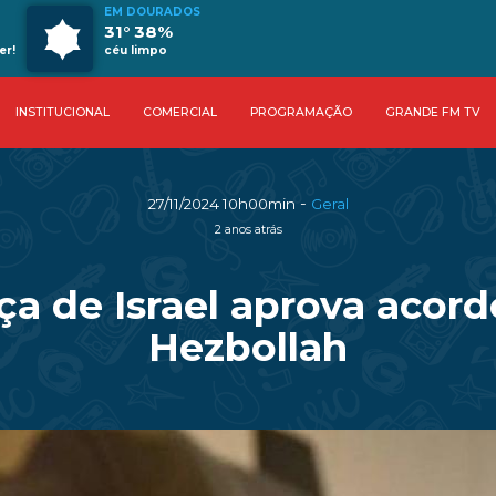
EM DOURADOS
31° 38%
er!
céu limpo
INSTITUCIONAL
COMERCIAL
PROGRAMAÇÃO
GRANDE FM TV
-
27/11/2024 10h00min
Geral
2 anos atrás
a de Israel aprova acor
Hezbollah