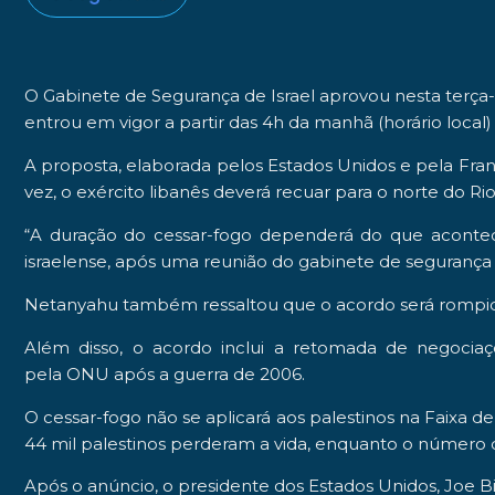
O
Gabinete de Segurança de
Israel
aprovou nesta terça-
entrou em vigor a partir das 4h da manhã (horário local) de
A proposta, elaborada pelos
Estados Unidos
e pela
Fra
vez, o exército libanês deverá recuar para o norte do
Rio
“A duração do cessar-fogo dependerá do que aconte
israelense, após uma reunião do gabinete de segurança n
Netanyahu também ressaltou que o acordo será rompido ca
Além disso, o acordo inclui a retomada de negociaç
pela
ONU
após a guerra de 2006.
O cessar-fogo não se aplicará aos palestinos na
Faixa de
44 mil palestinos perderam a vida, enquanto o número de 
Após o anúncio, o presidente dos Estados Unidos, Joe Bid