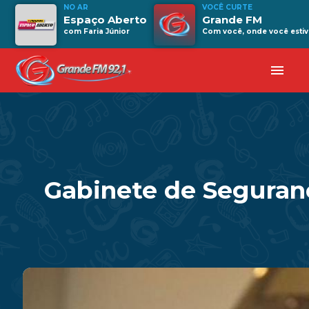
NO AR
VOCÊ CURTE
Espaço Aberto
Grande FM
com Faria Júnior
Com você, onde você estiv
menu
Gabinete de Seguranç