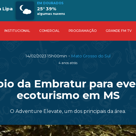
EM DOURADOS
a Lipa
25° 39%
algumas nuvens
INSTITUCIONAL
COMERCIAL
PROGRAMAÇÃO
GRANDE FM TV
-
14/02/2023 15h00min
Mato Grosso do Sul
4 anos atrás
io da Embratur para eve
ecoturismo em MS
O Adventure Elevate, um dos principais da área.