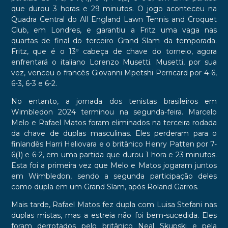
que durou 3 horas e 29 minutos. O jogo aconteceu na
Quadra Central do All England Lawn Tennis and Croquet
Club, em Londres, e garantiu a Fritz uma vaga nas
quartas de final do terceiro Grand Slam da temporada.
Fritz, que é o 13º cabeça de chave do torneio, agora
enfrentará o italiano Lorenzo Musetti. Musetti, por sua
vez, venceu o francês Giovanni Mpetshi Perricard por 4-6,
6-3, 6-3 e 6-2.
No entanto, a jornada dos tenistas brasileiros em
Wimbledon 2024 terminou na segunda-feira. Marcelo
Melo e Rafael Matos foram eliminados na terceira rodada
da chave de duplas masculinas. Eles perderam para o
finlandês Harri Heliovara e o britânico Henry Patten por 7-
6(1) e 6-2, em uma partida que durou 1 hora e 23 minutos.
Esta foi a primeira vez que Melo e Matos jogaram juntos
em Wimbledon, sendo a segunda participação deles
como dupla em um Grand Slam, após Roland Garros.
Mais tarde, Rafael Matos fez dupla com Luisa Stefani nas
duplas mistas, mas a estreia não foi bem-sucedida. Eles
foram derrotados pelo britânico Neal Skupski e pela