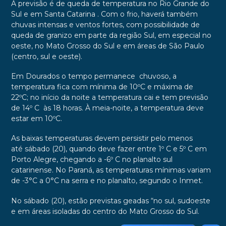
A previsão é de queda de temperatura no Rio Grande do
Sul e em Santa Catarina . Com o frio, haverá também
chuvas intensas e ventos fortes, com possibilidade de
queda de granizo em parte da região Sul, em especial no
oeste, no Mato Grosso do Sul e em áreas de São Paulo
(centro, sul e oeste).
Em Dourados
o tempo
permanece chuvoso, a
temperatura fica com mínima de 10ºC e máxima de
22ºC;
no início da noite a temperatura cai e tem previsão
de 14º C às 18 horas. À meia-noite, a temperatura deve
estar em 10ºC.
As baixas temperaturas devem persistir pelo menos
até
sábado
(20), quando deve fazer entre 1º C e 5º C em
Porto Alegre, chegando a -6º C no planalto sul
catarinense. No Paraná, as temperaturas mínimas variam
de -3°C a 0°C na serra e no planalto, segundo o Inmet.
No
sábado
(20), estão previstas geadas “no sul, sudoeste
e em áreas isoladas do centro do Mato Grosso do Sul.