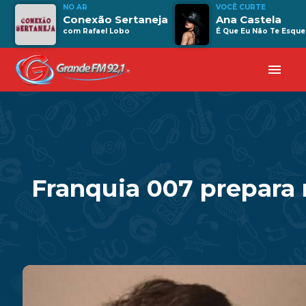
NO AR
VOCÊ CURTE
Conexão Sertaneja
Ana Castela
com Rafael Lobo
É Que Eu Não Te Esque
menu
Franquia 007 prepara 