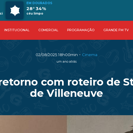
EM DOURADOS
28° 34%
ci
céu limpo
INSTITUCIONAL
COMERCIAL
PROGRAMAÇÃO
GRANDE FM TV
-
02/08/2025 18h00min
Cinema
um ano atrás
retorno com roteiro de S
de Villeneuve