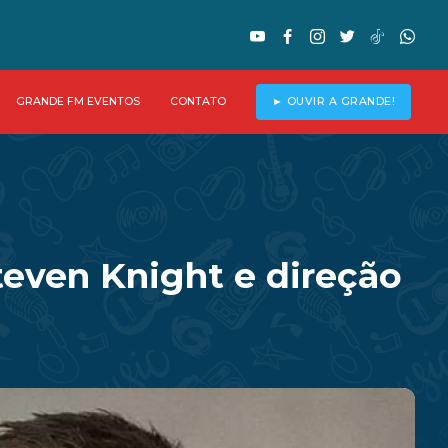
GRANDE FM EVENTOS
CONTATO
► OUVIR A GRANDE!
teven Knight e direção