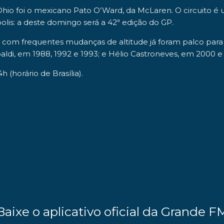
hio foi o mexicano
Pato O’Ward, da McLaren
. O
circuito é 
is: a deste domingo será a 42ª edição do GP.
com frequentes mudanças de altitude já foram palco para cin
di, em 1988, 1992 e 1993; e Hélio Castroneves, em 2000 e 
h (horário de Brasília).
Baixe o aplicativo oficial da Grande F