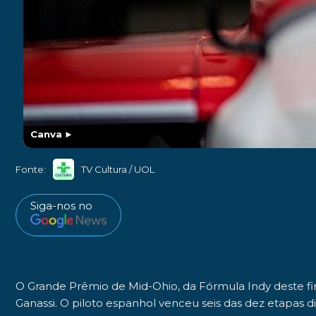
Canva
►
Fonte:
TV Cultura / UOL
Siga-nos no
O
Grande Prêmio de Mid-Ohio
, da
Fórmula Indy
deste fi
Ganassi
. O piloto espanhol venceu
seis das dez etapas d