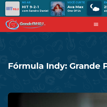
NO AR
VOCÊ CURTE
E
HIT 9-2-1
Ava Max
2
com Sandro Daniel
One Of Us
a
menu
Fórmula Indy: Grande 