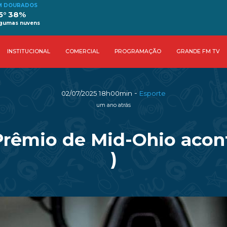
M DOURADOS
5° 38%
lgumas nuvens
INSTITUCIONAL
COMERCIAL
PROGRAMAÇÃO
GRANDE FM TV
-
02/07/2025 18h00min
Esporte
um ano atrás
Prêmio de Mid-Ohio acon
)