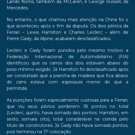
Lando Norris, também da McLaren, e George Russell, da
Mercedes.
No entanto, o que chamou mais atenção na China foi o
que aconteceu após o fim da disputa. Os dois pilotos da
Ferrari – Lewis Hamilton e Charles Leclerc – além de
Pierre Gasly, da Alpine, acabaram desclassificados.
Leclerc e Gasly foram punidos pelo mesmo motivo: a
Federação Internacional de Automobilismo (FIA)
identificou que os carros dos dois estavam abaixo do
peso mínimo exigido. Já Hamilton foi desclassificado após
ser constatado que a prancha de madeira que fica abaixo
do carro estava com espessura menor do que a
permitida.
As punições foram especialmente custosas para a Ferrari,
que viu seus pilotos perderem 18 pontos no total
(Leclerc, quinto, havia somado dez pontos; Hamilton, em
sexto, somara oito), total considerável na corrida pelo
título de construtores. Já Gasly não havia somado pontos,
pois terminou na 11ª colocação.