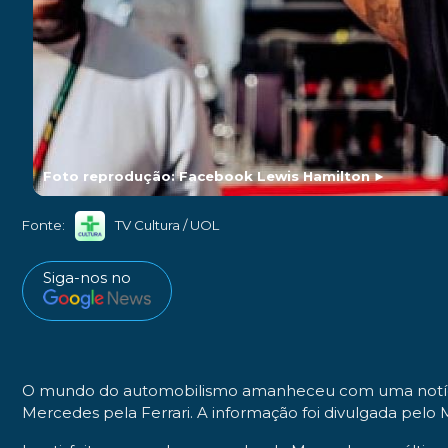
Foto reprodução: Facebook Lewis Hamilton
►
Fonte:
TV Cultura / UOL
Siga-nos no
O mundo do automobilismo amanheceu com uma notíc
Mercedes
pela
Ferrari
. A informação foi divulgada pelo 