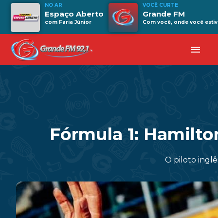
NO AR
VOCÊ CURTE
Espaço Aberto
Grande FM
com Faria Júnior
Com você, onde você estiv
menu
Fórmula 1: Hamilto
O piloto ingl