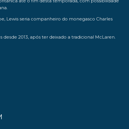
itânica até o fim desta temporada, com possibilidade
ana.
quipe, Lewis seria companheiro do monegasco
Charles
desde 2013, após ter deixado a tradicional McLaren.
M