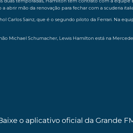
s duas temporadas, Hamilton tem contrato com a equipe br
o a abrir mão da renovação para fechar com a scuderia itali
nhol
Carlos Sainz
, que é o segundo piloto da Ferrari. Na e
emão Michael Schumacher, Lewis Hamilton está na Mercedes 
Baixe o aplicativo oficial da Grande F