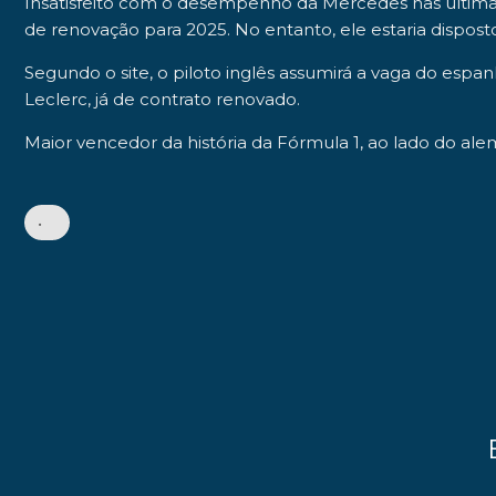
Insatisfeito com o desempenho da Mercedes nas última
de renovação para 2025. No entanto, ele estaria dispost
Segundo o site, o piloto inglês assumirá a vaga do espa
Leclerc
, já de contrato renovado.
Maior vencedor da história da Fórmula 1, ao lado do al
•