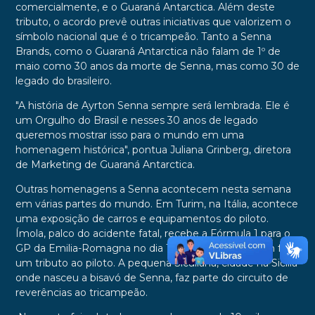
comercialmente, e o Guaraná Antarctica. Além deste
tributo, o acordo prevê outras iniciativas que valorizem o
símbolo nacional que é o tricampeão. Tanto a Senna
Brands, como o Guaraná Antarctica não falam de 1º de
maio como 30 anos da morte de Senna, mas como 30 de
legado do brasileiro.
"A história de Ayrton Senna sempre será lembrada. Ele é
um Orgulho do Brasil e nesses 30 anos de legado
queremos mostrar isso para o mundo em uma
homenagem histórica", pontua Juliana Grinberg, diretora
de Marketing de Guaraná Antarctica.
Outras homenagens a Senna acontecem nesta semana
em várias partes do mundo. Em Turim, na Itália, acontece
uma exposição de carros e equipamentos do piloto.
Ímola, palco do acidente fatal, recebe a Fórmula 1 para o
GP da Emilia-Romagna no dia 17 de maio e também fará
um tributo ao piloto. A pequena Siculiana, cidade na Sicília
onde nasceu a bisavó de Senna, faz parte do circuito de
reverências ao tricampeão.