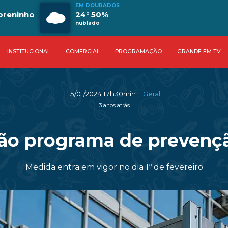
EM DOURADOS
oreninho
24° 50%
nublado
INSTITUCIONAL
COMERCIAL
PROGRAMAÇÃO
GRANDE FM TV
-
15/01/2024 17h30min
Geral
3 anos atrás
rão programa de prevenç
Medida entra em vigor no dia 1º de fevereiro