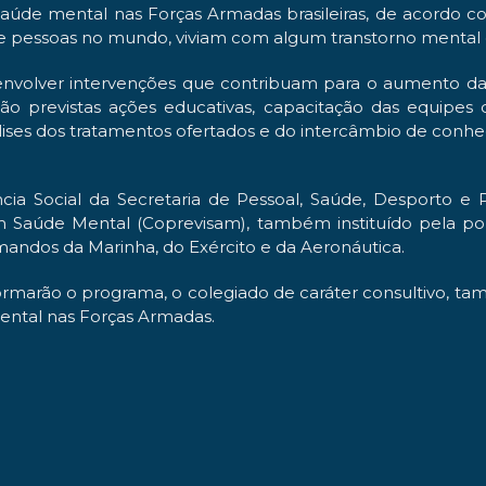
aúde mental nas Forças Armadas brasileiras, de acordo c
 de pessoas no mundo, viviam com algum transtorno mental
senvolver intervenções que contribuam para o aumento da
tão previstas ações educativas, capacitação das equipe
álises dos tratamentos ofertados e do intercâmbio de con
ia Social da Secretaria de Pessoal, Saúde, Desporto e 
m Saúde Mental (Coprevisam), também instituído pela por
andos da Marinha, do Exército e da Aeronáutica.
e formarão o programa, o colegiado de caráter consultivo, t
mental nas Forças Armadas.