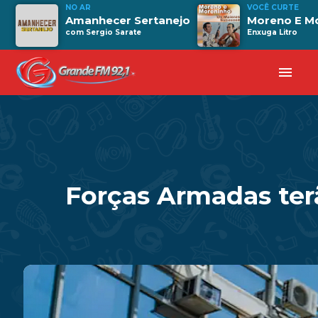
NO AR
VOCÊ CURTE
Amanhecer Sertanejo
Moreno E M
com Sergio Sarate
Enxuga Litro
menu
Forças Armadas te