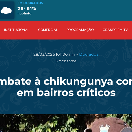
EM DOURADOS
26° 61%
nublado
INSTITUCIONAL
COMERCIAL
PROGRAMAÇÃO
GRANDE FM TV
-
28/03/2026 10h00min
Dourados
5 meses atrás
ombate à chikungunya co
em bairros críticos