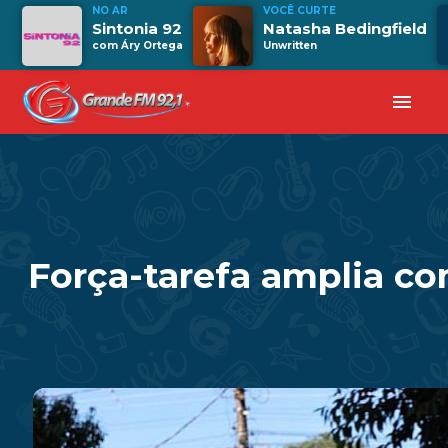
NO AR
VOCÊ CURTE
Sintonia 92
Natasha Bedingfield
com Áry Ortega
Unwritten
menu
Força-tarefa amplia c