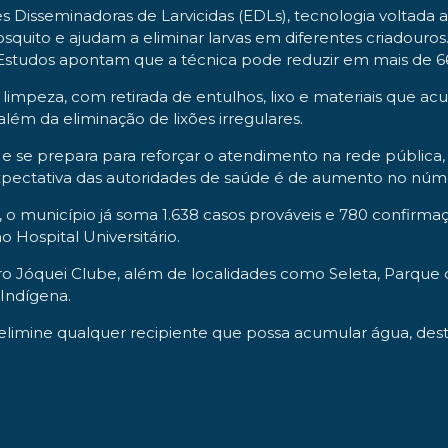
ões Disseminadoras de Larvicidas (EDLs), tecnologia voltad
osquito e ajudam a eliminar larvas em diferentes criadouro
. Estudos apontam que a técnica pode reduzir em mais de 
impeza, com retirada de entulhos, lixo e materiais que acu
lém da eliminação de lixões irregulares.
 se prepara para reforçar o atendimento na rede pública
xpectativa das autoridades de saúde é de aumento no núme
o município já soma 1.638 casos prováveis e 780 confirma
o Hospital Universitário.
rro Jóquei Clube, além de localidades como Seleta, Parque d
 Indígena.
 elimine qualquer recipiente que possa acumular água, de