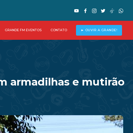
GRANDE FM EVENTOS
CONTATO
► OUVIR A GRANDE!
m armadilhas e mutirão