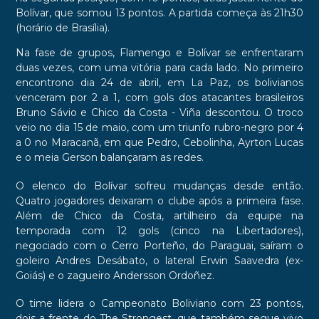
Bolívar, que somou 13 pontos. A partida começa às 21h30
(horário de Brasília).
Na fase de grupos, Flamengo e Bolívar se enfrentaram
duas vezes, com uma vitória para cada lado. No primeiro
encontrono dia 24 de abril, em La Paz, os bolivianos
venceram por 2 a 1, com gols dos atacantes brasileiros
Bruno Sávio e Chico da Costa - Viña descontou. O troco
veio no dia 15 de maio, com um triunfo rubro-negro por 4
a 0 no Maracanã, em que Pedro, Cebolinha, Ayrton Lucas
e o meia Gerson balançaram as redes.
O elenco do Bolívar sofreu mudanças desde então.
Quatro jogadores deixaram o clube após a primeira fase.
Além de Chico da Costa, artilheiro da equipe na
temporada com 12 gols (cinco na Libertadores),
negociado com o Cerro Porteño, do Paraguai, saíram o
goleiro Andres Desábato, o lateral Erwin Saavedra (ex-
Goiás) e o zagueiro Andersson Ordoñez.
O time lidera o Campeonato Boliviano com 23 pontos,
dois a frente do The Strongest, que também segue vivo