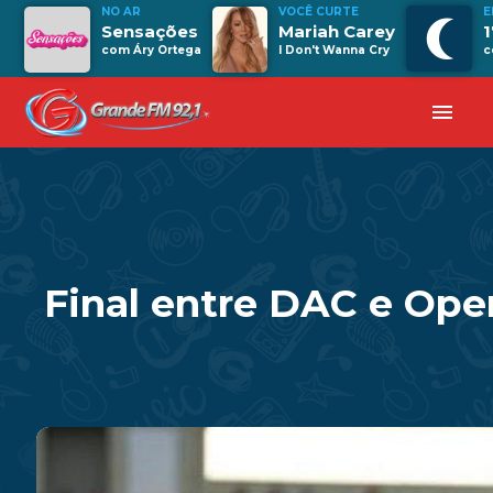
NO AR
VOCÊ CURTE
E
Sensações
Mariah Carey
1
com Áry Ortega
I Don't Wanna Cry
c
menu
Final entre DAC e Ope