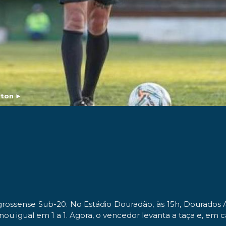
rton
►
ossense Sub-20. No Estádio Douradão, às 15h, Dourados A
ou igual em 1 a 1. Agora, o vencedor levanta a taça e, em c