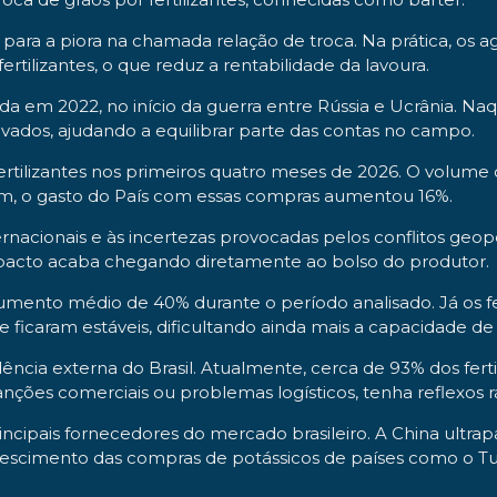
ra a piora na chamada relação de troca. Na prática, os ag
ilizantes, o que reduz a rentabilidade da lavoura.
da em 2022, no início da guerra entre Rússia e Ucrânia. Naqu
ados, ajudando a equilibrar parte das contas no campo.
tilizantes nos primeiros quatro meses de 2026. O volume c
m, o gasto do País com essas compras aumentou 16%.
ernacionais e às incertezas provocadas pelos conflitos geop
impacto acaba chegando diretamente ao bolso do produtor.
mento médio de 40% durante o período analisado. Já os fert
e ficaram estáveis, dificultando ainda mais a capacidade de
cia externa do Brasil. Atualmente, cerca de 93% dos ferti
sanções comerciais ou problemas logísticos, tenha reflexos r
pais fornecedores do mercado brasileiro. A China ultrapas
a crescimento das compras de potássicos de países como o