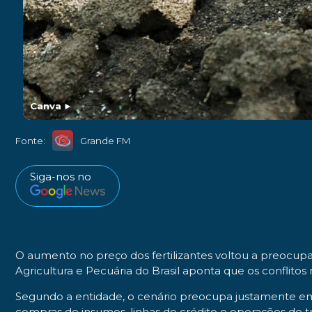
Canva
►
Fonte:
Grande FM
Siga-nos no
O aumento no preço dos fertilizantes voltou a preocup
Agricultura e Pecuária do Brasil aponta que os conflit
Segundo a entidade, o cenário preocupa justamente e
compras de insumos, linhas de crédito e operações de tr