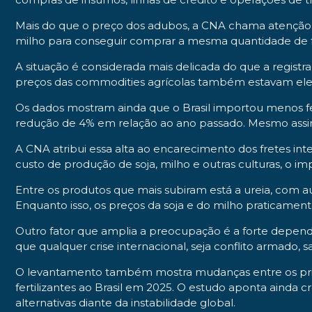
Mais do que o preço dos adubos, a CNA chama atenção pa
milho para conseguir comprar a mesma quantidade de fert
A situação é considerada mais delicada do que a registra
preços das commodities agrícolas também estavam elev
Os dados mostram ainda que o Brasil importou menos fer
redução de 4% em relação ao ano passado. Mesmo assi
A CNA atribui essa alta ao encarecimento dos fretes int
custo de produção de soja, milho e outras culturas, o 
Entre os produtos que mais subiram está a ureia, com au
Enquanto isso, os preços da soja e do milho praticament
Outro fator que amplia a preocupação é a forte dependên
que qualquer crise internacional, seja conflito armado, 
O levantamento também mostra mudanças entre os princi
fertilizantes ao Brasil em 2025. O estudo aponta aind
alternativas diante da instabilidade global.