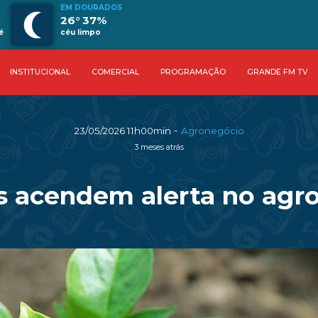
EM DOURADOS
26° 37%
é
céu limpo
INSTITUCIONAL
COMERCIAL
PROGRAMAÇÃO
GRANDE FM TV
-
23/05/2026 11h00min
Agronegócio
3 meses atrás
os acendem alerta no agro