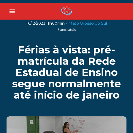
menu
-
16/12/2023 11h00min
Mato Grosso do Sul
3 anos atrás
Férias à vista: pré-
matrícula da Rede
Estadual de Ensino
segue normalmente
até início de janeiro