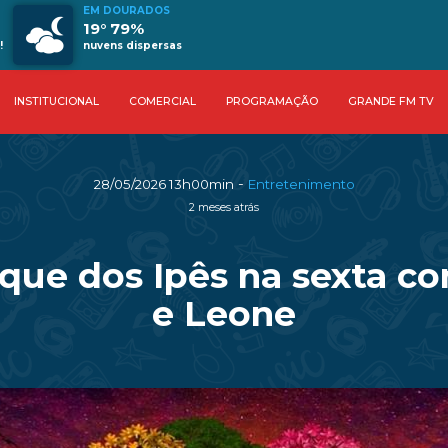
EM DOURADOS
19° 79%
!
nuvens dispersas
INSTITUCIONAL
COMERCIAL
PROGRAMAÇÃO
GRANDE FM TV
-
28/05/2026 13h00min
Entretenimento
2 meses atrás
rque dos Ipês na sexta 
e Leone