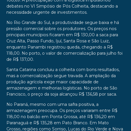
108,69. A preocupação com a logística impulsionou
debates no VI Simpósio de Pós Colheita, destacando a
necessidade urgente de investimentos.
No Rio Grande do Sul, a produtividade segue baixa e há
pressão comercial sobre os produtores. Os preços nos
principais municípios ficaram em R$ 130,00 a saca para
Cruz Alta, Passo Fundo, Ijuí, Santa Rosa e São Luiz,
enquanto Panambi registrou queda, chegando a R$
118,00. No porto, o valor de comercialização para julho foi
de R$ 137,00.
Santa Catarina concluiu a colheita com bons resultados,
mas a comercialização segue travada. A ampliação da
produção agrícola exige maior capacidade de
armazenagem e melhorias logísticas. No porto de São
Francisco, o preço da soja alcançou R$ 136,58 por saca.
No Paraná, mesmo com uma safra positiva, a
armazenagem preocupa. Os preços variaram entre R$
118,00 no balcão em Ponta Grossa, até R$ 136,20 em
Paranaguá e R$ 135,28 em Pato Branco. Em Mato
Grosso, regiões como Sorriso, Lucas do Rio Verde e Nova