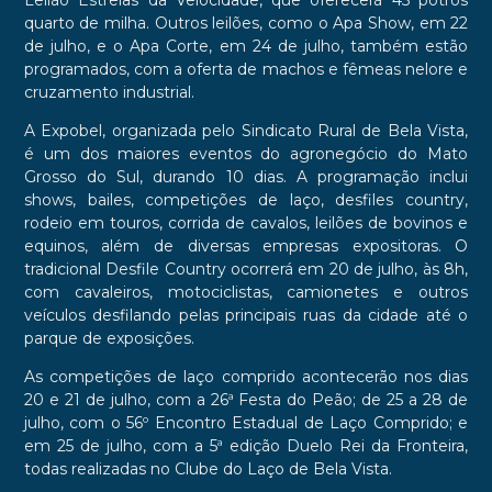
Leilão Estrelas da Velocidade, que oferecerá 45 potros
quarto de milha. Outros leilões, como o Apa Show, em 22
de julho, e o Apa Corte, em 24 de julho, também estão
programados, com a oferta de machos e fêmeas nelore e
cruzamento industrial.
A Expobel, organizada pelo Sindicato Rural de Bela Vista,
é um dos maiores eventos do agronegócio do Mato
Grosso do Sul, durando 10 dias. A programação inclui
shows, bailes, competições de laço, desfiles country,
rodeio em touros, corrida de cavalos, leilões de bovinos e
equinos, além de diversas empresas expositoras. O
tradicional Desfile Country ocorrerá em 20 de julho, às 8h,
com cavaleiros, motociclistas, camionetes e outros
veículos desfilando pelas principais ruas da cidade até o
parque de exposições.
As competições de laço comprido acontecerão nos dias
20 e 21 de julho, com a 26ª Festa do Peão; de 25 a 28 de
julho, com o 56º Encontro Estadual de Laço Comprido; e
em 25 de julho, com a 5ª edição Duelo Rei da Fronteira,
todas realizadas no Clube do Laço de Bela Vista.