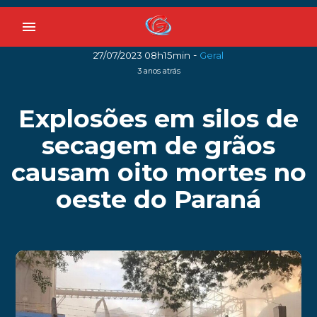
menu
-
27/07/2023 08h15min
Geral
3 anos atrás
Explosões em silos de
secagem de grãos
causam oito mortes no
oeste do Paraná