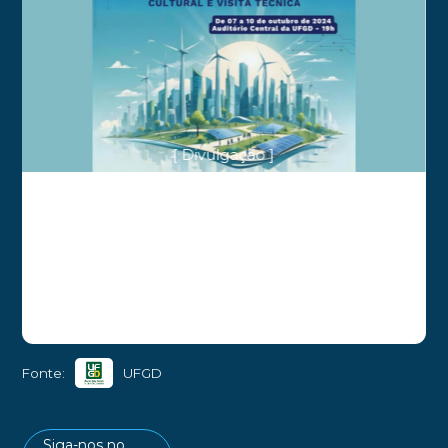
[ Divulgação ]
Fonte:
UFGD
Siga-nos no