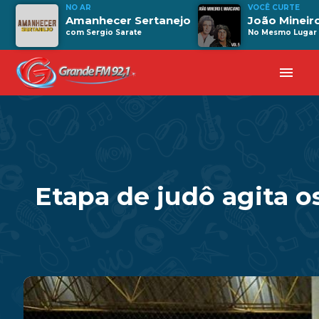
NO AR
VOCÊ CURTE
Amanhecer Sertanejo
João Mineir
com Sergio Sarate
No Mesmo Lugar
menu
Etapa de judô agita o