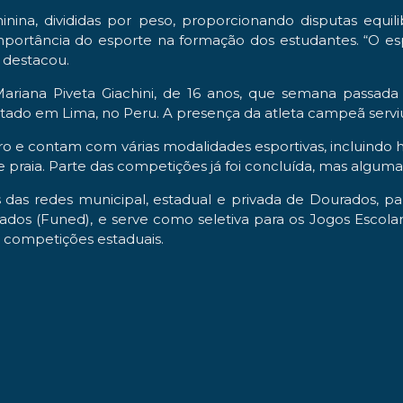
nina, divididas por peso, proporcionando disputas equil
tância do esporte na formação dos estudantes. “O esport
, destacou.
riana Piveta Giachini, de 16 anos, que semana passa
tado em Lima, no Peru. A presença da atleta campeã serviu 
 e contam com várias modalidades esportivas, incluindo han
ôlei de praia. Parte das competições já foi concluída, mas
s das redes municipal, estadual e privada de Dourados, p
ados (Funed), e serve como seletiva para os Jogos Escola
 competições estaduais.