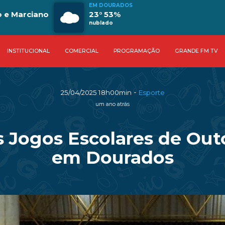
EM DOURADOS
o e Marciano
23° 53%
nublado
INSTITUCIONAL
COMERCIAL
PROGRAMAÇÃO
GRANDE FM TV
-
25/04/2025 18h00min
Esporte
um ano atrás
s Jogos Escolares de Out
em Dourados