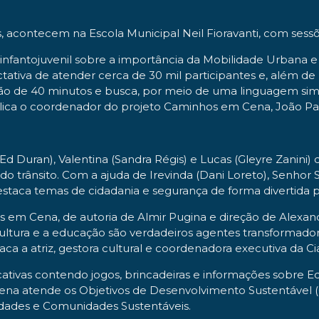
acontecem na Escola Municipal Neil Fioravanti, com sessões 
infantojuvenil sobre a importância da Mobilidade Urbana e 
ativa de atender cerca de 30 mil participantes e, além 
o de 40 minutos e busca, por meio de uma linguagem simple
ca o coordenador do projeto Caminhos em Cena, João Paul
r Ed Duran), Valentina (Sandra Régis) e Lucas (Gleyre Zan
o trânsito. Com a ajuda de Irevinda (Dani Loreto), Senhor
estaca temas de cidadania e segurança de forma divertida p
nhos em Cena, de autoria de Almir Pugina e direção de Alexa
a cultura e a educação são verdadeiros agentes transformad
aca a atriz, gestora cultural e coordenadora executiva da Ci
ativas contendo jogos, brincadeiras e informações sobre Ed
ena atende os Objetivos de Desenvolvimento Sustentável 
dades e Comunidades Sustentáveis.