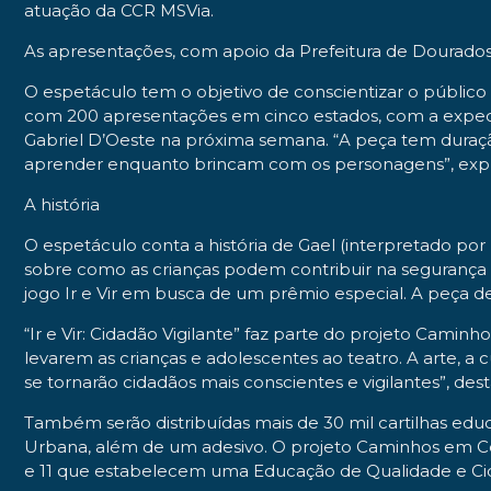
atuação da CCR MSVia.
As apresentações, com apoio da Prefeitura de Dourados, 
O espetáculo tem o objetivo de conscientizar o público 
com 200 apresentações em cinco estados, com a expect
Gabriel D’Oeste na próxima semana. “A peça tem duraçã
aprender enquanto brincam com os personagens”, expli
A história
O espetáculo conta a história de Gael (interpretado po
sobre como as crianças podem contribuir na segurança d
jogo Ir e Vir em busca de um prêmio especial. A peça d
“Ir e Vir: Cidadão Vigilante” faz parte do projeto Cami
levarem as crianças e adolescentes ao teatro. A arte, 
se tornarão cidadãos mais conscientes e vigilantes”, dest
Também serão distribuídas mais de 30 mil cartilhas educ
Urbana, além de um adesivo. O projeto Caminhos em C
e 11 que estabelecem uma Educação de Qualidade e Ci