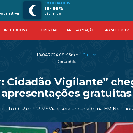
EM DOURADOS
18° 96%
ocê estiver!
céu limpo
INSTITUCIONAL
COMERCIAL
PROGRAMAÇÃO
GRANDE FM TV
-
18/04/2024 08h15min
Cultura
3 anos atrás
ir: Cidadão Vigilante” c
apresentações gratuitas
tituto CCR e CCR MSVia e será encenado na EM Neil Fiora