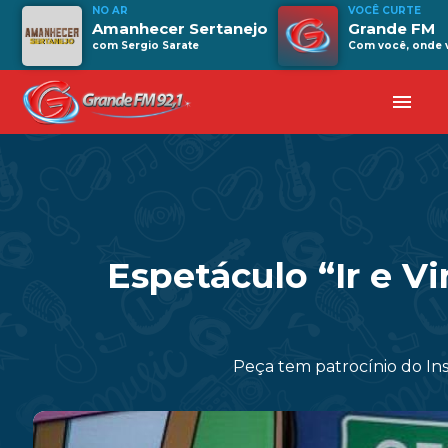
NO AR
VOCÊ CURTE
Amanhecer Sertanejo
Grande FM
com Sergio Sarate
Com você, onde v
menu
Espetáculo “Ir e V
Peça tem patrocínio do Ins