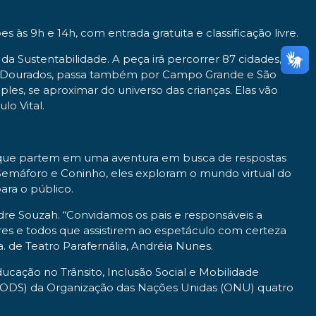
às 9h e 14h, com entrada gratuita e classificação livre.
da Sustentabilidade. A peça irá percorrer 87 cidades,
de Dourados, passa também por Campo Grande e São
s, se aproximar do universo das crianças. Elas vão
o Vital.
ini) que partem em uma aventura em busca de respostas
 Semáforo e Coninho, eles exploram o mundo virtual do
ara o público.
ndre Souzah. “Convidamos os pais e responsáveis a
ores e todos que assistirem ao espetáculo com certeza
a. de Teatro Parafernália, Andréia Nunes.
ucação no Trânsito, Inclusão Social e Mobilidade
(ODS) da Organização das Nações Unidas (ONU) quatro